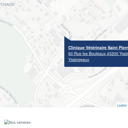
Clinique Vétérinaire Saint Pier
60 Rue les Bouleaux 43200 Yss
Yssingeaux
Leaflet